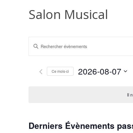
Salon Musical
Recherche
Saisir
et
mot-
navigation
clé.
de
Rechercher
2026-08-07
Ce mois-ci
Évènements
vues
par
Sélectionnez
Évènements
mot-
une
clé.
date.
Il 
Derniers Évènements pas