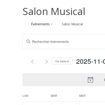
Salon Musical
Évènements
Salon Musical
Recherche
Saisir
et
mot-
navigation
clé.
de
Rechercher
2025-11-
Ce mois-ci
Évènements
vues
par
Sélectionnez
Évènements
mot-
une
clé.
date.
LUN
MAR
MER
Calendrier
de