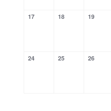
0
0
0
17
18
19
évènement,
évènement,
évèneme
0
0
0
24
25
26
évènement,
évènement,
évèneme